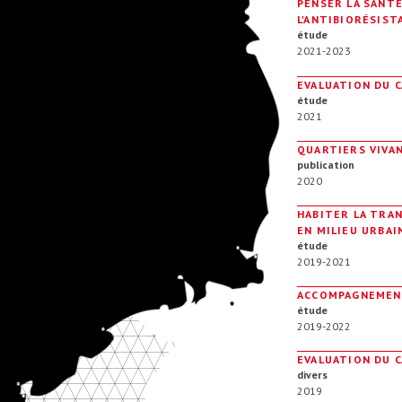
PENSER LA SANTÉ
L'ANTIBIORÉSIS
étude
2021-2023
EVALUATION DU C
étude
2021
QUARTIERS VIVA
publication
2020
HABITER LA TRA
EN MILIEU URBAI
étude
2019-2021
ACCOMPAGNEMENT
étude
2019-2022
EVALUATION DU 
divers
2019