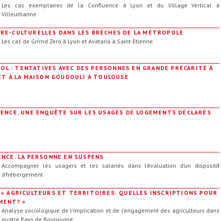
Les cas exemplaires de la Confluence à Lyon et du Village Vertical à
Villeurbanne
RE-CULTURELLES DANS LES BRÈCHES DE LA MÉTROPOLE
Les cas de Grrrnd Zero à Lyon et Avataria à Saint-Etienne
COOL : TENTATIVES AVEC DES PERSONNES EN GRANDE PRÉCARITÉ À
ET À LA MAISON GOUDOULI À TOULOUSE
GENCE, UNE ENQUÊTE SUR LES USAGES DE LOGEMENTS DÉCLARÉS
NCE. LA PERSONNE EN SUSPENS
Accompagner les usagers et les salariés dans l’évaluation d’un dispositif
d’hébergement
 « AGRICULTEURS ET TERRITOIRES: QUELLES INSCRIPTIONS POUR
MENT? »
Analyse sociologique de l’implication et de l’engagement des agriculteurs dans
quatre Pays de Bourgogne