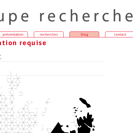
présentation
recherches
blog
contact
ation requise