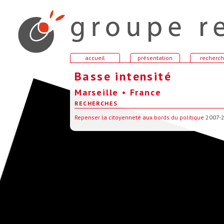
accueil
présentation
recherc
Basse intensité
Marseille • France
RECHERCHES
Repenser la citoyenneté aux bords du politique
2007-