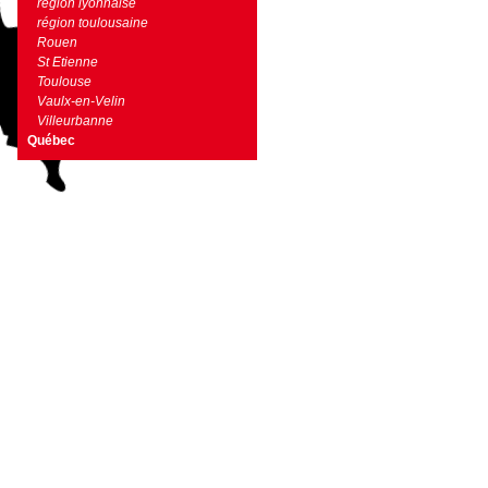
région lyonnaise
région toulousaine
Rouen
St Etienne
Toulouse
Vaulx-en-Velin
Villeurbanne
Québec