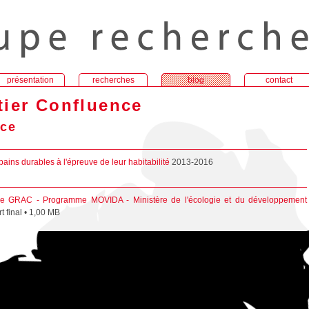
présentation
recherches
blog
contact
tier Confluence
nce
bains durables à l'épreuve de leur habitabilité
2013-2016
he GRAC - Programme MOVIDA - Ministère de l'écologie et du développement
t final • 1,00 MB