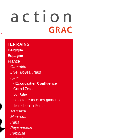
TERRAINS
Belgique
Espagne
France
Grenoble
Lille, Troyes, Paris
Lyon
• Ecoquartier Confluence
Grrrnd Zero
Le Patio
Les glaneurs et les glaneuses
Tiens bon la Pente
Marseille
Montreuil
Paris
Pays nantais
Pontoise