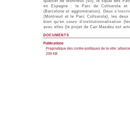
quartier de Montreuil (93), le squat des Pa
en Espagne : le Parc de Collserola et
(Barcelone et agglomération). Deux s’inscri
(Montreuil et le Parc Collserola), les deux
bien qu’en cours d’institutionnalisation (
avec elles (le projet de Can Masdeu est arti
DOCUMENTS
Publications
Pragmatique des contre-politiques de la ville: allianc
209 KB